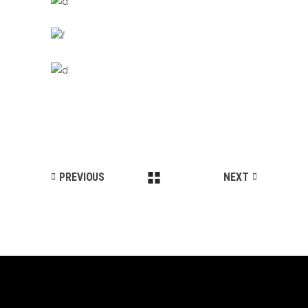
FULLSCREEN SHOWCASE
Landing
ANIMATED SHOWCASE
Landing
MASONRY SHOP
Landing
PREVIOUS
NEXT