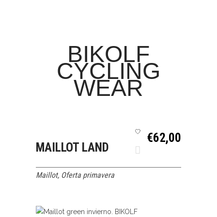
BIKOLF
CYCLING
WEAR
€
62,00
MAILLOT LAND
AÑADIR
QUICK
Maillot
,
Oferta primavera
AL
VIEW
CARRITO