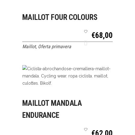
SELECCIONAR
QUICK VIEW
MAILLOT FOUR COLOURS
OPCIONES
€
68,00
Maillot
,
Oferta primavera
SELECCIONAR
QUICK VIEW
MAILLOT MANDALA
OPCIONES
ENDURANCE
€
62,00